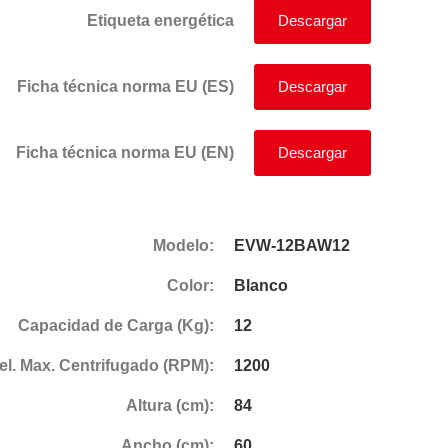
Etiqueta energética
Descargar
Ficha técnica norma EU (ES)
Descargar
Ficha técnica norma EU (EN)
Descargar
Modelo:
EVW-12BAW12
Color:
Blanco
Capacidad de Carga (Kg):
12
el. Max. Centrifugado (RPM):
1200
Altura (cm):
84
Ancho (cm):
60