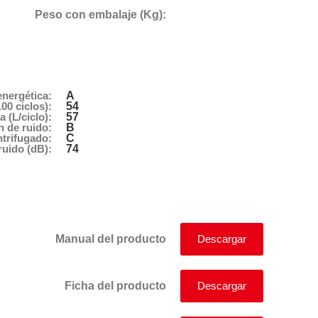
Peso con embalaje (Kg):
A
energética:
54
0 ciclos):
57
(L/ciclo):
B
n de ruido:
C
ntrifugado:
74
ruido (dB):
Manual del producto
Descargar
Ficha del producto
Descargar