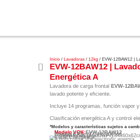
Inicio
/
Lavadoras
/
12kg
/ EVW-12BAW12 | Lav
EVW-12BAW12 | Lavadora
Energética A
Lavadora de carga frontal
EVW-12BA
lavado potente y eficiente.
Incluye 14 programas, función vapor y 
Clasificación energética A y control e
*Modelos y características sujetos a cambi
Modelo VOK:
EVW-12BAW12
Código EAN:
6923442300566
Dimensiones (AlxAnxPr):
84
x
60
x
62
c
Clase Energética: