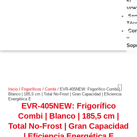
tu
VO
Ser
Téc
Con
y
Sop
Inicio
/
Frigoríficos
/
Combi
/ EVR-405NEW: Frigorífico Combi |
Blanco | 185,5 cm | Total No-Frost | Gran Capacidad | Eficiencia
Energética E
EVR-405NEW: Frigorífico
Combi | Blanco | 185,5 cm |
Total No-Frost | Gran Capacidad
| Eficiencia Energética E