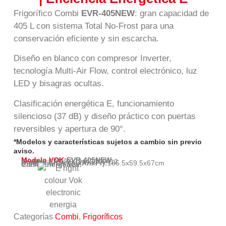
Frigorífico Combi
EVR-405NEW
: gran capacidad de
405 L con sistema Total No-Frost para una
conservación eficiente y sin escarcha.
Diseño en blanco con compresor Inverter,
tecnología Multi-Air Flow, control electrónico, luz
LED y bisagras ocultas.
Clasificación energética E, funcionamiento
silencioso (37 dB) y diseño práctico con puertas
reversibles y apertura de 90°.
*Modelos y características sujetos a cambio sin previo
aviso.
Modelo VOK:
EVR-405NEW
Código EAN:
6923442300412
Dimensiones (AlxAnxPr):
185.5
x
59.5
x
67
cm
Clase Energética:
Categorías
Combi
,
Frigoríficos