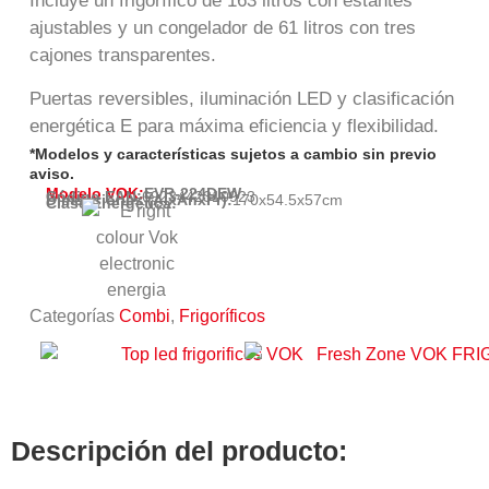
Incluye un frigorífico de 163 litros con estantes
ajustables y un congelador de 61 litros con tres
cajones transparentes.
Puertas reversibles, iluminación LED y clasificación
energética E para máxima eficiencia y flexibilidad.
*Modelos y características sujetos a cambio sin previo
aviso.
Modelo VOK:
EVR-224DEW
Código EAN:
6923442310923
Dimensiones (AlxAnxPr):
170
x
54.5
x
57
cm
Clase Energética:
Categorías
Combi
,
Frigoríficos
Descripción del producto: