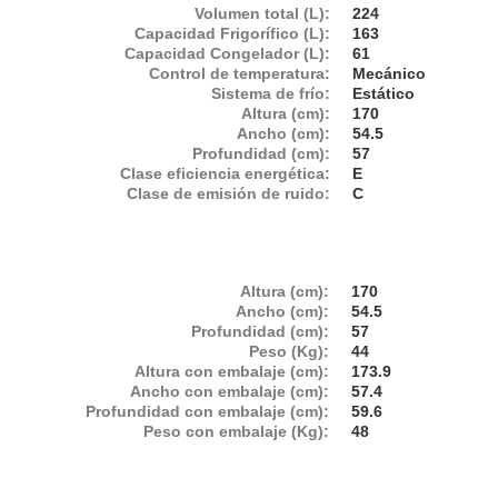
Volumen total (L):
224
Capacidad Frigorífico (L):
163
Capacidad Congelador (L):
61
Control de temperatura:
Mecánico
Sistema de frío:
Estático
Altura (cm):
170
Ancho (cm):
54.5
Profundidad (cm):
57
Clase eficiencia energética:
E
Clase de emisión de ruido:
C
Altura (cm):
170
Ancho (cm):
54.5
Profundidad (cm):
57
Peso (Kg):
44
Altura con embalaje (cm):
173.9
Ancho con embalaje (cm):
57.4
Profundidad con embalaje (cm):
59.6
Peso con embalaje (Kg):
48