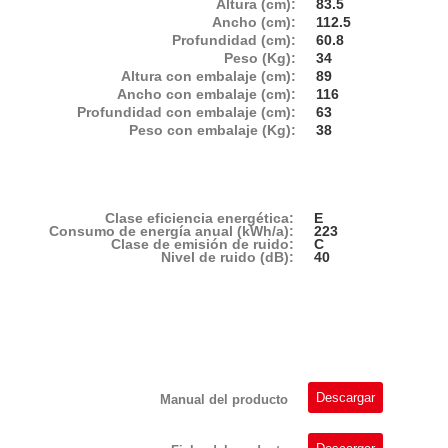
Altura (cm):
83.5
Ancho (cm):
112.5
Profundidad (cm):
60.8
Peso (Kg):
34
Altura con embalaje (cm):
89
Ancho con embalaje (cm):
116
Profundidad con embalaje (cm):
63
Peso con embalaje (Kg):
38
Clase eficiencia energética:
E
Consumo de energía anual (kWh/a):
223
Clase de emisión de ruido:
C
Nivel de ruido (dB):
40
Descargar
Manual del producto