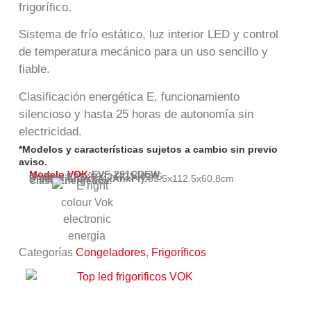
frigorífico.
Sistema de frío estático, luz interior LED y control
de temperatura mecánico para un uso sencillo y
fiable.
Clasificación energética E, funcionamiento
silencioso y hasta 25 horas de autonomía sin
electricidad.
*Modelos y características sujetos a cambio sin previo
aviso.
Modelo VOK:
EVF-291CDEW
Código EAN:
6923442300245
Dimensiones (AlxAnxPr):
83.5
x
112.5
x
60.8
cm
Clase Energética:
Categorías
Congeladores
,
Frigoríficos