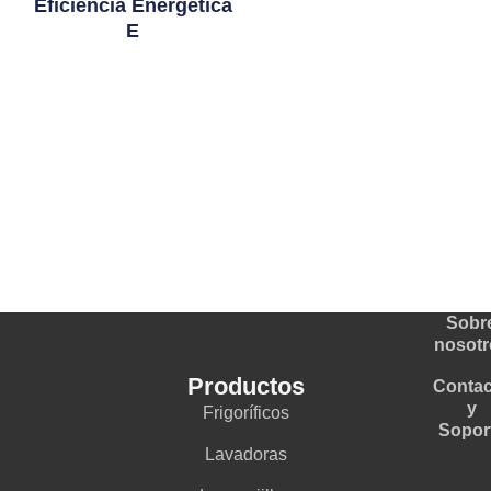
Eficiencia Energética
E
Leer Más
Sobr
nosotr
Productos
Contac
y
Frigoríficos
Sopor
Lavadoras